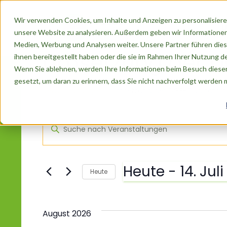
Wir verwenden Cookies, um Inhalte und Anzeigen zu personalisieren
Ü
unsere Website zu analysieren. Außerdem geben wir Informationen
Medien, Werbung und Analysen weiter. Unsere Partner führen dies
Umsetzung der D
ihnen bereitgestellt haben oder die sie im Rahmen Ihrer Nutzung 
Wenn Sie ablehnen, werden Ihre Informationen beim Besuch dieser 
gesetzt, um daran zu erinnern, dass Sie nicht nachverfolgt werden
Veranstaltungen
Umsetzung der DGE-Qualitätss
Veranstaltungen
Veranstaltungen
Bitte
Schlüsselwort
eingeben.
Suche
Suche
Heute
 - 
14. Jul
nach
Heute
und
Veranstaltungen
Datum
Schlüsselwort.
wählen.
Ansichten,
August 2026