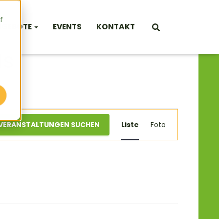
f
NGEBOTE
EVENTS
KONTAKT
ds
Veranstal
VERANSTALTUNGEN SUCHEN
Liste
Foto
Ansichte
Navigatio