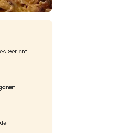
es Gericht
eganen
nde