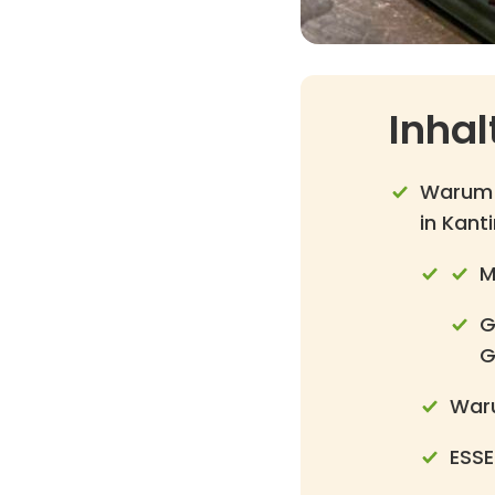
Inhal
Warum d
in Kant
M
G
G
Waru
ESSE