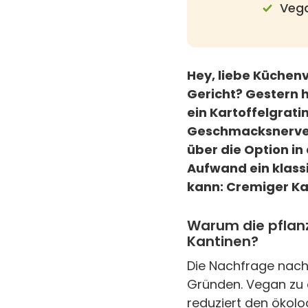
Vega
Hey, liebe Küchenv
Gericht? Gestern 
ein Kartoffelgrati
Geschmacksnerven a
über die Option i
Aufwand ein klass
kann: Cremiger Kar
Warum die pflanz
Kantinen?
Die Nachfrage nach
Gründen. Vegan zu 
reduziert den ökolo