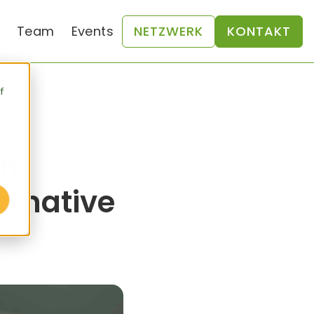
Team
Events
NETZWERK
KONTAKT
f
en
ernative