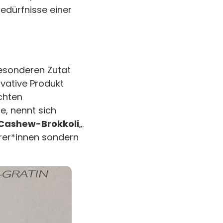
edürfnisse einer
besonderen Zutat
ovative Produkt
chten
e, nennt sich
 Cashew-Brokkoli
„.
rer*innen sondern