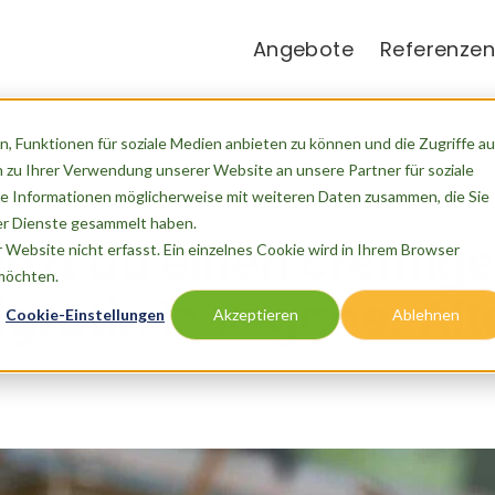
Angebote
Referenzen
enzt du einen cremigen Kartoffelgratin in veganer Alternative
, Funktionen für soziale Medien anbieten zu können und die Zugriffe au
 zu Ihrer Verwendung unserer Website an unsere Partner für soziale
e Informationen möglicherweise mit weiteren Daten zusammen, die Sie
m
26. Januar 2024
der Dienste gesammelt haben.
enzt du einen cremig
Website nicht erfasst. Ein einzelnes Cookie wird in Ihrem Browser
 möchten.
lgratin in veganer Alt
Cookie-Einstellungen
Akzeptieren
Ablehnen