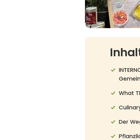
Inhal
INTERNO
Gemein
What Th
Culinar
Der Weg
Pflanzl