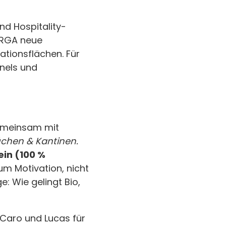
d Hospitality-
ORGA neue
ationsflächen. Für
anels und
emeinsam mit
üchen & Kantinen.
ein (100 %
um Motivation, nicht
: Wie gelingt Bio,
 Caro und Lucas für