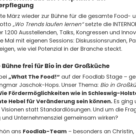
erpflegung
e März wieder zur Bühne für die gesamte Food- un
Motto
„Wo Trends laufen lernen“
setzte die INTERN
 1.200 Ausstellenden, Talks, Kongressen und Innov
e Mal mit eigenen Sessions: Diskussionsrunden, P
gen, wie viel Potenzial in der Branche steckt.
Bühne frei für Bio in der Großküche
 bei
„What The Food!“
auf der Foodlab Stage – g
Ingmar Jaschok-Hops. Unser Thema:
Bio in Großk
ie Fördermöglichkeiten wie in Schleswig-Holst
hte Hebel für Veränderung sein können.
Es ging 
Visionen statt Standardlösungen. Und um die Frage
g und Unternehmensziel gemeinsam wirken?
chön ans
Foodlab-Team
– besonders an Christin,