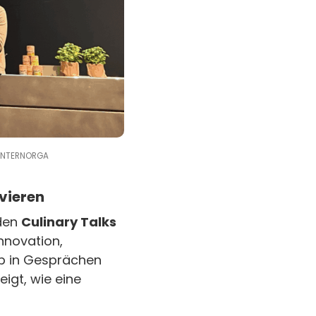
 INTERNORGA
vieren
 den
Culinary Talks
nnovation,
b in Gesprächen
eigt, wie eine