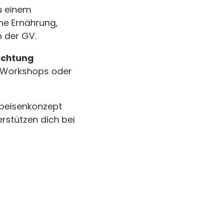
u einem
he Ernährung,
n der GV.
richtung
, Workshops oder
Speisenkonzept
rstützen dich bei