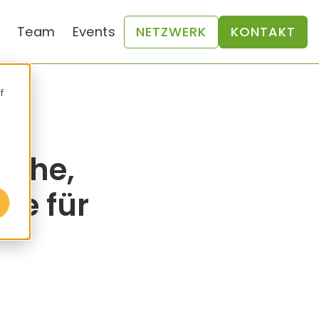
Team
Events
NETZWERK
KONTAKT
f
üche,
se für