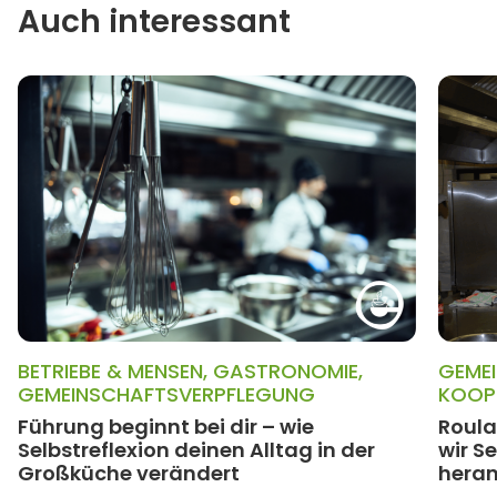
Auch interessant
BETRIEBE & MENSEN
,
GASTRONOMIE
,
GEME
GEMEINSCHAFTSVERPFLEGUNG
KOOP
Führung beginnt bei dir – wie
Roula
Selbstreflexion deinen Alltag in der
wir S
Großküche verändert
heran