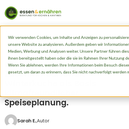
Start
Blog
Ein halbes Jahr ohne Zucchini? Saisonale
Winterküche als Basis klimafreundlicher Speiseplanung.
Wir verwenden Cookies, um Inhalte und Anzeigen zu personalisieren
unsere Website zu analysieren. Außerdem geben wir Informationen
Medien, Werbung und Analysen weiter. Unsere Partner führen dies
Veröffentlicht von
Sarah E.
am
19. Februar 2026
ihnen bereitgestellt haben oder die sie im Rahmen Ihrer Nutzung 
Ein halbes Jahr ohne
Wenn Sie ablehnen, werden Ihre Informationen beim Besuch dieser 
Zucchini? Saisonale
gesetzt, um daran zu erinnern, dass Sie nicht nachverfolgt werden
Winterküche als Basis
klimafreundlicher
Speiseplanung.
Sarah E.
Autor
,