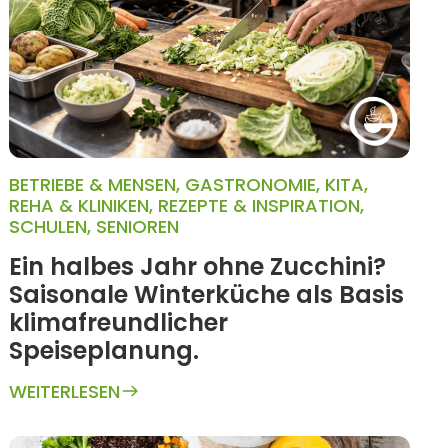
BETRIEBE & MENSEN
,
GASTRONOMIE
,
KITA
,
REHA & KLINIKEN
,
REZEPTE & INSPIRATION
,
SCHULEN
,
SENIOREN
Ein halbes Jahr ohne Zucchini?
Saisonale Winterküche als Basis
klimafreundlicher
Speiseplanung.
WEITERLESEN