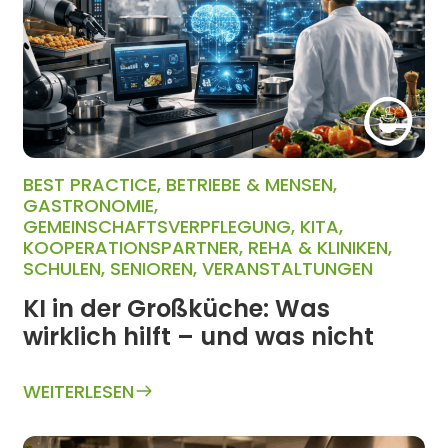
BEST PRACTICE
,
BETRIEBE & MENSEN
,
GASTRONOMIE
,
GEMEINSCHAFTSVERPFLEGUNG
,
KITA
,
KOOPERATIONSPARTNER
,
REHA & KLINIKEN
,
SCHULEN
,
SENIOREN
,
VERANSTALTUNGEN
KI in der Großküche: Was
wirklich hilft – und was nicht
WEITERLESEN