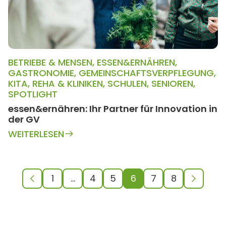
BETRIEBE & MENSEN
,
ESSEN&ERNÄHREN
,
GASTRONOMIE
,
GEMEINSCHAFTSVERPFLEGUNG
,
KITA
,
REHA & KLINIKEN
,
SCHULEN
,
SENIOREN
,
SPOTLIGHT
essen&ernähren: Ihr Partner für Innovation in
der GV
WEITERLESEN
1
…
4
5
6
7
8