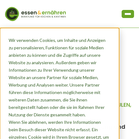
Start
Senioren
Seite 6
Wir verwenden Cookies, um Inhalte und Anzeigen
zu personalisieren, Funktionen für soziale Medien
anbieten zu können und die Zugriffe auf unsere
Website zu analysieren. Außerdem geben wir
Kategorie
Informationen zu Ihrer Verwendung unserer
Senioren
Website an unsere Partner für soziale Medien,
Werbung und Analysen weiter. Unsere Partner
führen diese Informationen möglicherweise mit
BEST PRACTICE
,
BETRIEBE & MENSEN
,
weiteren Daten zusammen, die Sie ihnen
GEMEINSCHAFTSVERPFLEGUNG
,
KITA
,
SCHULEN
,
bereitgestellt haben oder die sie im Rahmen Ihrer
SENIOREN
Nutzung der Dienste gesammelt haben.
Die Bedeutung der Außer-Haus-
Wenn Sie ablehnen, werden Ihre Informationen
Verpflegung für Nährstoffversorgung und
beim Besuch dieser Website nicht erfasst. Ein
Nachhaltigkeit
einzelnes Cookie wird in Ihrem Browser gesetzt, um