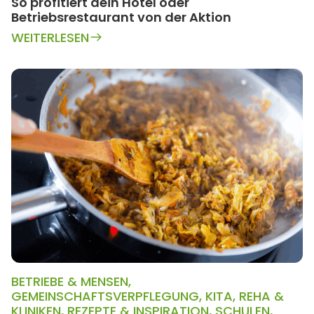
So profitiert dein Hotel oder
Betriebsrestaurant von der Aktion
WEITERLESEN
BETRIEBE & MENSEN
,
GEMEINSCHAFTSVERPFLEGUNG
,
KITA
,
REHA &
KLINIKEN
,
REZEPTE & INSPIRATION
,
SCHULEN
,