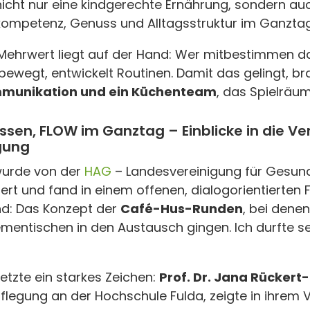
nicht nur eine kindgerechte Ernährung, sondern au
ompetenz, Genuss und Alltagsstruktur im Ganztag
hrwert liegt auf der Hand: Wer mitbestimmen darf
i bewegt, entwickelt Routinen. Damit das gelingt, b
ommunikation und ein Küchenteam
, das Spielräum
ssen, FLOW im Ganztag – Einblicke in die Ve
gung
urde von der
HAG
– Landesvereinigung für Gesund
rt und fand in einem offenen, dialogorientierten F
d: Das Konzept der
Café-Hus-Runden
, bei dene
entischen in den Austausch gingen. Ich durfte se
etzte ein starkes Zeichen:
Prof. Dr. Jana Rückert
legung an der Hochschule Fulda, zeigte in ihrem Vo