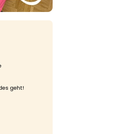
e
des geht!