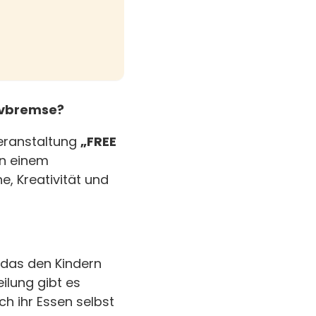
tivbremse?
Veranstaltung
„FREE
in einem
, Kreativität und
 das den Kindern
ilung gibt es
ich ihr Essen selbst