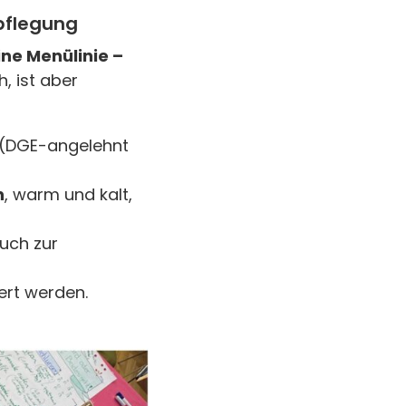
rpflegung
ne Menülinie –
h, ist aber
t (DGE-angelehnt
n
, warm und kalt,
auch zur
ert werden.