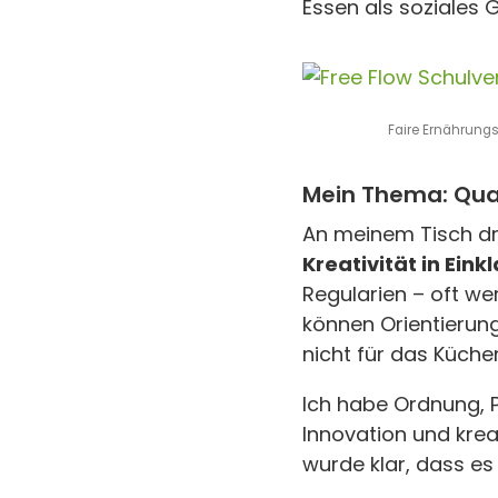
Essen als soziales G
Faire Ernährung
Mein Thema: Qua
An meinem Tisch dre
Kreativität in Eink
Regularien – oft w
können Orientierung
nicht für das Küch
Ich habe Ordnung, Po
Innovation und krea
wurde klar, dass es