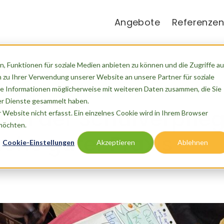
Angebote
Referenzen
ow in der Schulverpflegung – Cafè-Tische guter Praxis
, Funktionen für soziale Medien anbieten zu können und die Zugriffe au
 zu Ihrer Verwendung unserer Website an unsere Partner für soziale
e Informationen möglicherweise mit weiteren Daten zusammen, die Sie
m
23. Juni 2025
der Dienste gesammelt haben.
w in der Schulverpfle
Website nicht erfasst. Ein einzelnes Cookie wird in Ihrem Browser
 möchten.
che guter Praxis
Cookie-Einstellungen
Akzeptieren
Ablehnen