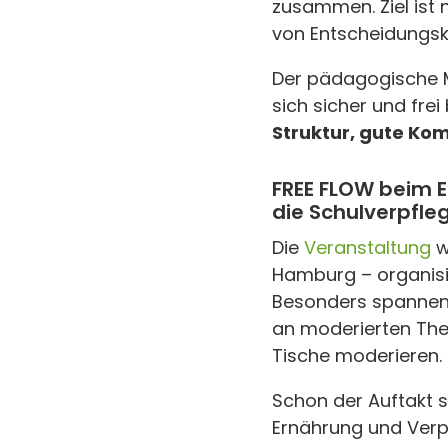
zusammen. Ziel ist 
von Entscheidungsk
Der pädagogische Me
sich sicher und fre
Struktur, gute K
FREE FLOW beim E
die Schulverpfle
Die
Veranstaltung
w
Hamburg – organisie
Besonders spannen
an moderierten Them
Tische moderieren.
Schon der Auftakt s
Ernährung und Verpf