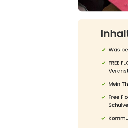
Inhal
Was bed
FREE FL
Veranst
Mein Th
Free Flo
Schulv
Kommuni