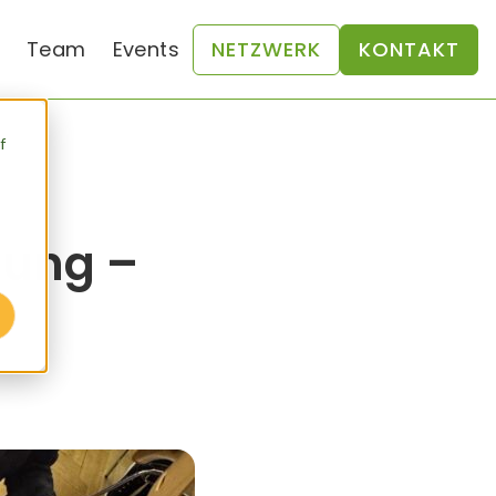
Team
Events
NETZWERK
KONTAKT
f
gung –