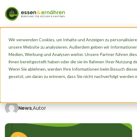
Start
Blog
Mastermind-Gruppe: Business-Skills & Tools
für die Selbstständigkeit
Wir verwenden Cookies, um Inhalte und Anzeigen zu personalisieren
unsere Website zu analysieren. Außerdem geben wir Informationen
Medien, Werbung und Analysen weiter. Unsere Partner führen dies
Veröffentlicht von
News
am
18. August 2025
ihnen bereitgestellt haben oder die sie im Rahmen Ihrer Nutzung 
Mastermind-Gruppe:
Wenn Sie ablehnen, werden Ihre Informationen beim Besuch dieser 
Business-Skills & Tools für
gesetzt, um daran zu erinnern, dass Sie nicht nachverfolgt werden
die Selbstständigkeit
News
Autor
,