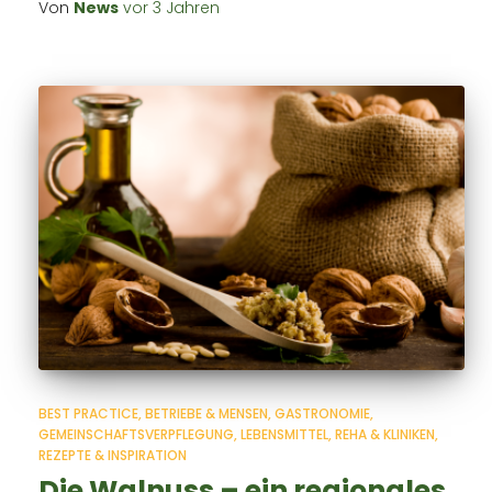
Von
News
vor
3 Jahren
BEST PRACTICE
BETRIEBE & MENSEN
GASTRONOMIE
GEMEINSCHAFTSVERPFLEGUNG
LEBENSMITTEL
REHA & KLINIKEN
REZEPTE & INSPIRATION
Die Walnuss – ein regionales