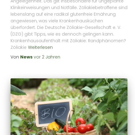
Angelegenheit. Das gilt insbesondere für ungeplante
Klinikeinweisungen und Notfälle. Zöliakiebetroffene sind
lebenslang auf eine radikal glutenfreie Ernährung
angewiesen, was viele Krankenhausküchen
überfordert. Die Deutsche Zöliakie-Gesellschaft e. V.
(DZG) gibt Tipps, wie es dennoch gelingen kann.
Krankenhausaufenthalt mit Zöliakie: Randphänomen?
Zöliakie
Weiterlesen
Von
News
vor
2 Jahren