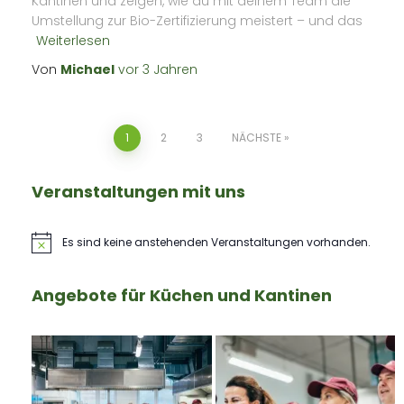
Kantinen und zeigen, wie du mit deinem Team die
Umstellung zur Bio-Zertifizierung meistert – und das
Weiterlesen
Von
Michael
vor
3 Jahren
Seitennummerierung
1
2
3
NÄCHSTE
der
Veranstaltungen mit uns
Beiträge
Es sind keine anstehenden Veranstaltungen vorhanden.
Hinweis
Angebote für Küchen und Kantinen