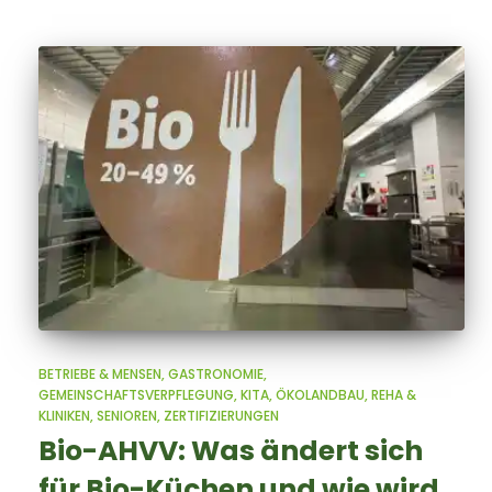
BETRIEBE & MENSEN
GASTRONOMIE
GEMEINSCHAFTSVERPFLEGUNG
KITA
ÖKOLANDBAU
REHA &
KLINIKEN
SENIOREN
ZERTIFIZIERUNGEN
Bio-AHVV: Was ändert sich
für Bio-Küchen und wie wird