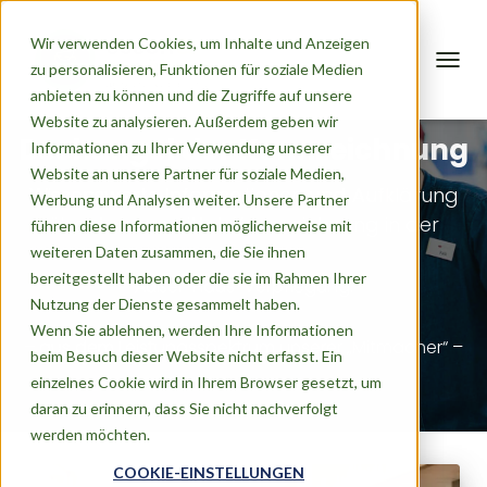
Wir verwenden Cookies, um Inhalte und Anzeigen
zu personalisieren, Funktionen für soziale Medien
TOGG
anbieten zu können und die Zugriffe auf unsere
NAVIG
Website zu analysieren. Außerdem geben wir
Dschungel der Kennzeichnung
Informationen zu Ihrer Verwendung unserer
Website an unsere Partner für soziale Medien,
Wissenswerte Informationen und Aufklärung
Werbung und Analysen weiter. Unsere Partner
über Lebensmittel-Kennzeichnung in der
führen diese Informationen möglicherweise mit
weiteren Daten zusammen, die Sie ihnen
bereitgestellt haben oder die sie im Rahmen Ihrer
Außer-Haus-Verpflegung.
Nutzung der Dienste gesammelt haben.
Wenn Sie ablehnen, werden Ihre Informationen
– aus dem Leistungsspektrum unserer „Mitmacher“ –
beim Besuch dieser Website nicht erfasst. Ein
einzelnes Cookie wird in Ihrem Browser gesetzt, um
daran zu erinnern, dass Sie nicht nachverfolgt
werden möchten.
COOKIE-EINSTELLUNGEN