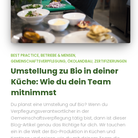
BEST PRACTICE
BETRIEBE & MENSEN
GEMEINSCHAFTSVERPFLEGUNG
ÖKOLANDBAU
ZERTIFIZIERUNGEN
Umstellung zu Bio in deiner
Küche: Wie du dein Team
mitnimmst
Du planst eine Umstellung auf Bio? Wenn du
Verpflegungsverantwortlicher in der
Gemeinschaftsverpflegung tätig bist, dann ist dieser
Blog-Artikel genau das Richtige für dich. Wir tauchen
ein in die Welt der Bio-Produktion in Küchen und