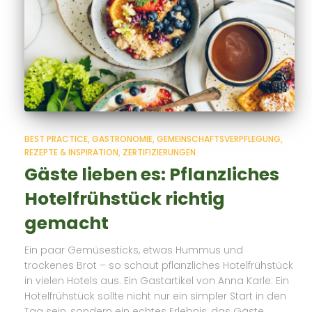
BEST PRACTICE
GASTRONOMIE
GEMEINSCHAFTSVERPFLEGUNG
REZEPTE & INSPIRATION
ZERTIFIZIERUNGEN
Gäste lieben es: Pflanzliches
Hotelfrühstück richtig
gemacht
Ein paar Gemüsesticks, etwas Hummus und
trockenes Brot – so schaut pflanzliches Hotelfrühstück
in vielen Hotels aus. Ein Gastartikel von Anna Karle: Ein
Hotelfrühstück sollte nicht nur ein simpler Start in den
Tag sein, sondern ein echtes Erlebnis, das Gäste