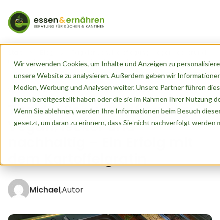
Start
Blog
Tag der Schulverpflegung: Vegan, lecker und
nachhaltig – Ein Erfolg mit dem Kartoffelgratin
Wir verwenden Cookies, um Inhalte und Anzeigen zu personalisieren
unsere Website zu analysieren. Außerdem geben wir Informationen
Medien, Werbung und Analysen weiter. Unsere Partner führen dies
Veröffentlicht von
Michael
am
3. September 2024
ihnen bereitgestellt haben oder die sie im Rahmen Ihrer Nutzung 
Tag der Schulverpflegung:
Wenn Sie ablehnen, werden Ihre Informationen beim Besuch dieser 
Vegan, lecker und
gesetzt, um daran zu erinnern, dass Sie nicht nachverfolgt werden
nachhaltig – Ein Erfolg mit
dem Kartoffelgratin
Michael
Autor
,