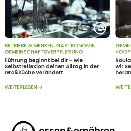
BETRIEBE & MENSEN
,
GASTRONOMIE
,
GEME
GEMEINSCHAFTSVERPFLEGUNG
KOOP
Führung beginnt bei dir – wie
Roula
Selbstreflexion deinen Alltag in der
wir S
Großküche verändert
heran
WEITERLESEN
WEITE