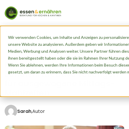
Start
Blog
Rezeptberatung für Kita & Schulen: Kreative
Lösungen für ausgewogene Mittags-Mahlzeiten
Wir verwenden Cookies, um Inhalte und Anzeigen zu personalisieren
unsere Website zu analysieren. Außerdem geben wir Informationen
Medien, Werbung und Analysen weiter. Unsere Partner führen dies
Veröffentlicht von
Sarah
am
8. Mai 2024
ihnen bereitgestellt haben oder die sie im Rahmen Ihrer Nutzung 
Rezeptberatung für Kita &
Wenn Sie ablehnen, werden Ihre Informationen beim Besuch dieser 
Schulen: Kreative Lösungen
gesetzt, um daran zu erinnern, dass Sie nicht nachverfolgt werden
für ausgewogene Mittags-
Mahlzeiten
Sarah
Autor
,