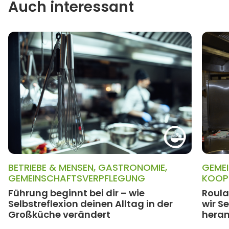
Auch interessant
BETRIEBE & MENSEN
,
GASTRONOMIE
,
GEME
GEMEINSCHAFTSVERPFLEGUNG
KOOP
Führung beginnt bei dir – wie
Roula
Selbstreflexion deinen Alltag in der
wir S
Großküche verändert
heran