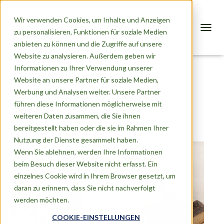
Wir verwenden Cookies, um Inhalte und Anzeigen
zu personalisieren, Funktionen für soziale Medien
T
anbieten zu können und die Zugriffe auf unsere
O
G
Website zu analysieren. Außerdem geben wir
G
Informationen zu Ihrer Verwendung unserer
Soja und der Regenwald –
L
Website an unsere Partner für soziale Medien,
E
Gefährliches Halbwissen
Werbung und Analysen weiter. Unsere Partner
N
A
führen diese Informationen möglicherweise mit
über die pflanzliche Küche
V
weiteren Daten zusammen, die Sie ihnen
I
Veröffentlicht von
Michael
am
5. Juli 2023
bereitgestellt haben oder die sie im Rahmen Ihrer
G
A
Nutzung der Dienste gesammelt haben.
T
Wenn Sie ablehnen, werden Ihre Informationen
I
beim Besuch dieser Website nicht erfasst. Ein
O
einzelnes Cookie wird in Ihrem Browser gesetzt, um
N
daran zu erinnern, dass Sie nicht nachverfolgt
werden möchten.
COOKIE-EINSTELLUNGEN