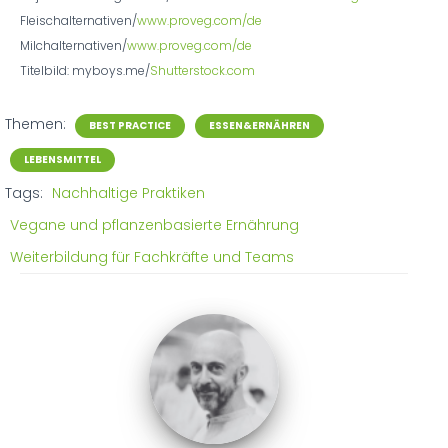
Fleischalternativen/
www.proveg.com/de
Milchalternativen/
www.proveg.com/de
Titelbild: myboys.me/
Shutterstock.com
Themen:
BEST PRACTICE
ESSEN&ERNÄHREN
LEBENSMITTEL
Tags:
Nachhaltige Praktiken
Vegane und pflanzenbasierte Ernährung
Weiterbildung für Fachkräfte und Teams