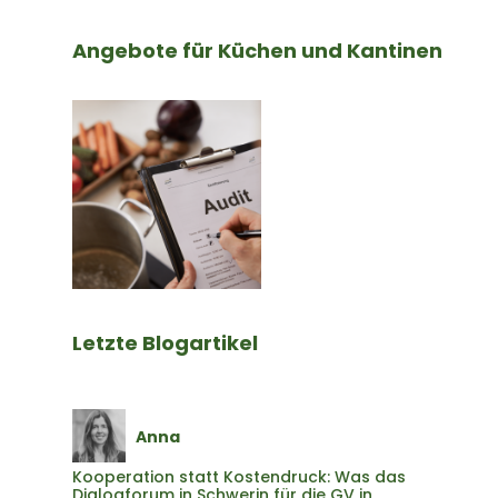
s
l
u
t
V
n
a
e
g
Angebote für Küchen und Kantinen
l
r
t
a
u
n
n
s
g
t
a
l
t
u
n
g
Letzte Blogartikel
Anna
Kooperation statt Kostendruck: Was das
Dialogforum in Schwerin für die GV in