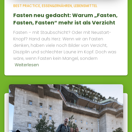
BEST PRACTICE
ESSEN&ERNÄHREN
LEBENSMITTEL
Fasten neu gedacht: Warum „Fasten,
Fasten, Fasten“ mehr ist als Verzicht
Fasten – mit Staubschicht? Oder mit Neustart-
Knopf? Hand aufs Herz: Wenn wir an Fasten
denken, haben viele noch Bilder von Verzicht,
Disziplin und schlechter Laune im Kopf. Doch was
wäre, wenn Fasten kein Mangel, sondern
Weiterlesen