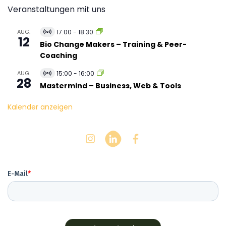
Veranstaltungen mit uns
AUG.
17:00
-
18:30
V
12
i
Bio Change Makers – Training & Peer-
r
Coaching
t
u
AUG.
15:00
-
16:00
e
V
28
l
i
Mastermind – Business, Web & Tools
l
r
V
t
Kalender anzeigen
e
u
r
e
a
l
n
l
s
V
t
e
a
r
l
a
t
n
u
s
n
t
g
a
l
t
u