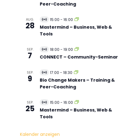
r
Peer-Coaching
t
u
e
AUG.
15:00
-
16:00
l
V
28
l
i
Mastermind – Business, Web &
V
r
Tools
e
t
r
u
a
e
SEP.
18:00
-
19:00
n
l
V
7
s
l
i
CONNECT – Community-Seminar
t
V
r
a
e
t
l
r
u
SEP.
17:00
-
18:30
V
t
a
e
9
i
Bio Change Makers – Training &
u
n
l
r
n
s
l
Peer-Coaching
t
g
t
V
u
a
e
e
l
r
SEP.
15:00
-
16:00
l
V
t
a
25
l
i
Mastermind – Business, Web &
u
n
V
r
n
s
Tools
e
t
g
t
r
u
a
a
e
l
n
l
Kalender anzeigen
t