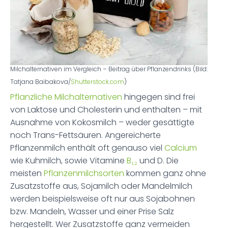
Milchalternativen im Vergleich – Beitrag über Pflanzendrinks (Bild:
Tatjana Baibakova/
Shutterstock.com
)
Pflanzliche Milchalternativen
hingegen sind frei
von Laktose und Cholesterin und enthalten – mit
Ausnahme von Kokosmilch – weder gesättigte
noch Trans-Fettsäuren. Angereicherte
Pflanzenmilch enthält oft genauso viel
Calcium
wie Kuhmilch, sowie Vitamine
B₁₂
und D. Die
meisten
Pflanzenmilchsorten
kommen ganz ohne
Zusatzstoffe aus, Sojamilch oder Mandelmilch
werden beispielsweise oft nur aus Sojabohnen
bzw. Mandeln, Wasser und einer Prise Salz
hergestellt. Wer Zusatzstoffe ganz vermeiden