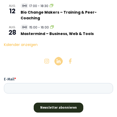
AUG.
17:00
-
18:30
V
12
i
Bio Change Makers – Training & Peer-
r
Coaching
t
u
AUG.
15:00
-
16:00
e
V
28
l
i
Mastermind – Business, Web & Tools
l
r
V
t
Kalender anzeigen
e
u
r
e
a
l
n
l
s
V
t
e
a
r
l
a
t
n
u
s
n
t
g
a
l
t
u
n
g