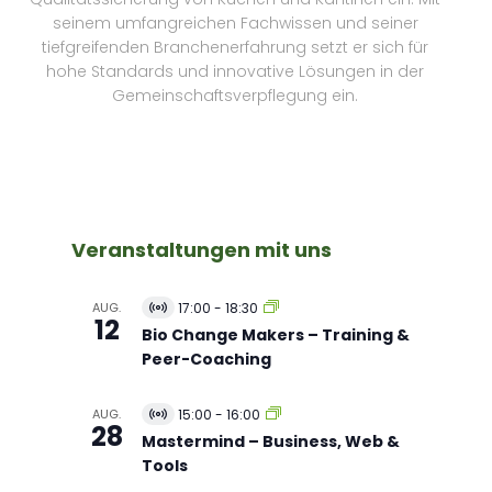
seinem umfangreichen Fachwissen und seiner
tiefgreifenden Branchenerfahrung setzt er sich für
hohe Standards und innovative Lösungen in der
Gemeinschaftsverpflegung ein.
Veranstaltungen mit uns
AUG.
17:00
-
18:30
V
12
i
Bio Change Makers – Training &
r
Peer-Coaching
t
u
e
AUG.
15:00
-
16:00
l
V
28
l
i
Mastermind – Business, Web &
V
r
Tools
e
t
r
u