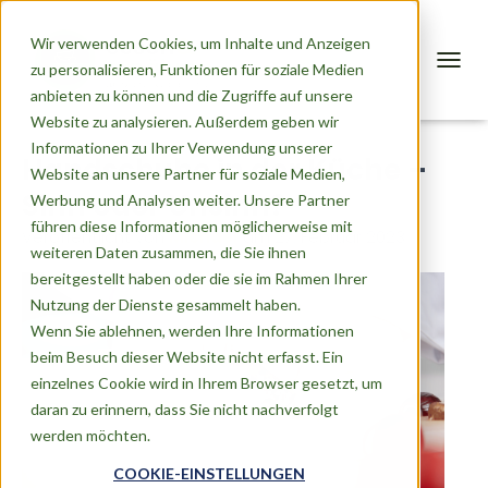
Wir verwenden Cookies, um Inhalte und Anzeigen
zu personalisieren, Funktionen für soziale Medien
T
anbieten zu können und die Zugriffe auf unsere
O
G
Website zu analysieren. Außerdem geben wir
G
Informationen zu Ihrer Verwendung unserer
Handschuhe in der Küche –
L
Website an unsere Partner für soziale Medien,
E
Sinn oder Unsinn?
Werbung und Analysen weiter. Unsere Partner
N
A
führen diese Informationen möglicherweise mit
Veröffentlicht von
Michael
am
27. Februar 2023
V
weiteren Daten zusammen, die Sie ihnen
I
bereitgestellt haben oder die sie im Rahmen Ihrer
G
A
Nutzung der Dienste gesammelt haben.
T
Wenn Sie ablehnen, werden Ihre Informationen
I
beim Besuch dieser Website nicht erfasst. Ein
O
einzelnes Cookie wird in Ihrem Browser gesetzt, um
N
daran zu erinnern, dass Sie nicht nachverfolgt
werden möchten.
COOKIE-EINSTELLUNGEN