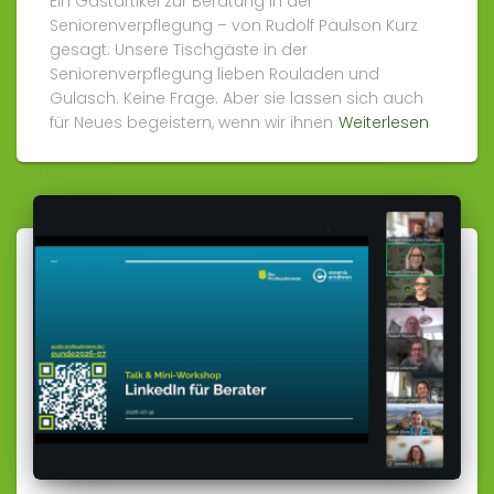
Ein Gastartikel zur Beratung in der
Seniorenverpflegung – von Rudolf Paulson Kurz
gesagt: Unsere Tischgäste in der
Seniorenverpflegung lieben Rouladen und
Gulasch. Keine Frage. Aber sie lassen sich auch
für Neues begeistern, wenn wir ihnen
Weiterlesen