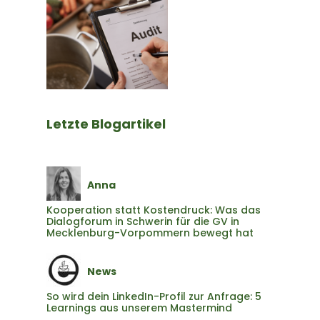
l
t
u
n
g
Letzte Blogartikel
Anna
Kooperation statt Kostendruck: Was das
Dialogforum in Schwerin für die GV in
Mecklenburg-Vorpommern bewegt hat
News
So wird dein LinkedIn-Profil zur Anfrage: 5
Learnings aus unserem Mastermind