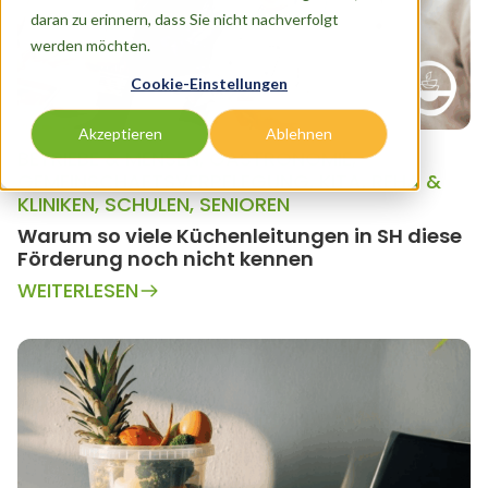
daran zu erinnern, dass Sie nicht nachverfolgt
werden möchten.
Cookie-Einstellungen
Akzeptieren
Ablehnen
BETRIEBE & MENSEN
,
GASTRONOMIE
,
GEMEINSCHAFTSVERPFLEGUNG
,
KITA
,
REHA &
KLINIKEN
,
SCHULEN
,
SENIOREN
Warum so viele Küchenleitungen in SH diese
Förderung noch nicht kennen
WEITERLESEN