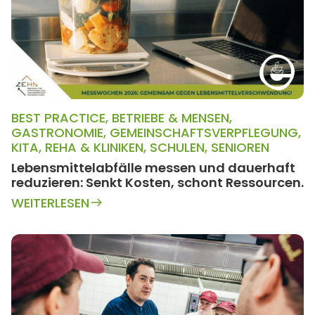
BEST PRACTICE
,
BETRIEBE & MENSEN
,
GASTRONOMIE
,
GEMEINSCHAFTSVERPFLEGUNG
,
KITA
,
REHA & KLINIKEN
,
SCHULEN
,
SENIOREN
Lebensmittelabfälle messen und dauerhaft
reduzieren: Senkt Kosten, schont Ressourcen.
WEITERLESEN