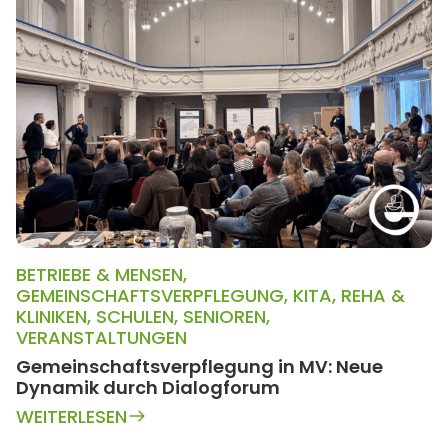
BETRIEBE & MENSEN
,
GEMEINSCHAFTSVERPFLEGUNG
,
KITA
,
REHA &
KLINIKEN
,
SCHULEN
,
SENIOREN
,
VERANSTALTUNGEN
Gemeinschaftsverpflegung in MV: Neue
Dynamik durch Dialogforum
WEITERLESEN