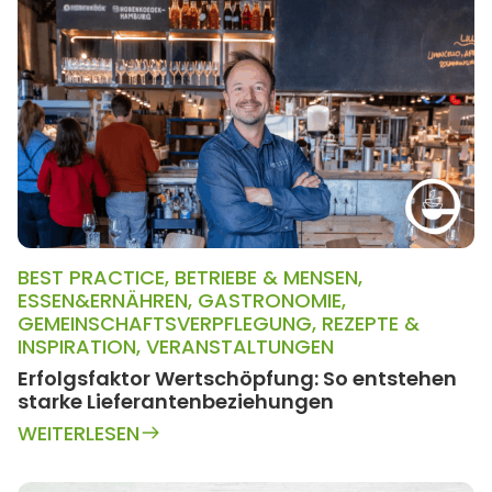
BEST PRACTICE
,
BETRIEBE & MENSEN
,
ESSEN&ERNÄHREN
,
GASTRONOMIE
,
GEMEINSCHAFTSVERPFLEGUNG
,
REZEPTE &
INSPIRATION
,
VERANSTALTUNGEN
Erfolgsfaktor Wertschöpfung: So entstehen
starke Lieferantenbeziehungen
WEITERLESEN